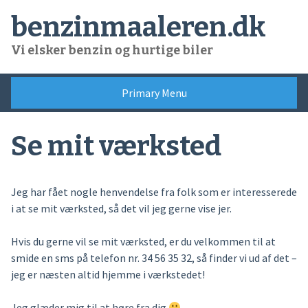
Skip
benzinmaaleren.dk
to
content
Vi elsker benzin og hurtige biler
Primary Menu
Se mit værksted
Jeg har fået nogle henvendelse fra folk som er interesserede
i at se mit værksted, så det vil jeg gerne vise jer.
Hvis du gerne vil se mit værksted, er du velkommen til at
smide en sms på telefon nr. 34 56 35 32, så finder vi ud af det –
jeg er næsten altid hjemme i værkstedet!
Jeg glæder mig til at høre fra dig