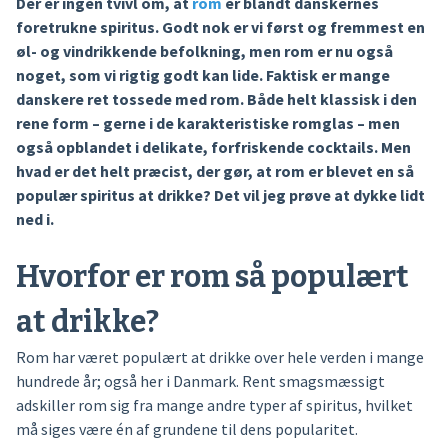
Der er ingen tvivl om, at
rom
er blandt danskernes
foretrukne spiritus. Godt nok er vi først og fremmest en
øl- og vindrikkende befolkning, men rom er nu også
noget, som vi rigtig godt kan lide. Faktisk er mange
danskere ret tossede med rom. Både helt klassisk i den
rene form – gerne i de karakteristiske romglas – men
også opblandet i delikate, forfriskende cocktails. Men
hvad er det helt præcist, der gør, at rom er blevet en så
populær spiritus at drikke? Det vil jeg prøve at dykke lidt
ned i.
Hvorfor er rom så populært
at drikke?
Rom har været populært at drikke over hele verden i mange
hundrede år; også her i Danmark. Rent smagsmæssigt
adskiller rom sig fra mange andre typer af spiritus, hvilket
må siges være én af grundene til dens popularitet.