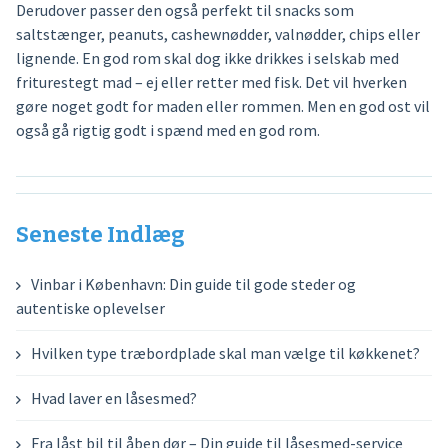
Derudover passer den også perfekt til snacks som
saltstænger, peanuts, cashewnødder, valnødder, chips eller
lignende. En god rom skal dog ikke drikkes i selskab med
friturestegt mad – ej eller retter med fisk. Det vil hverken
gøre noget godt for maden eller rommen. Men en god ost vil
også gå rigtig godt i spænd med en god rom.
Seneste Indlæg
Vinbar i København: Din guide til gode steder og
autentiske oplevelser
Hvilken type træbordplade skal man vælge til køkkenet?
Hvad laver en låsesmed?
Fra låst bil til åben dør – Din guide til låsesmed-service