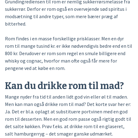
Grundingrediensen til rom er nemlig sukkerrørsmelasse fra
sukkerrør. Derfor er rom også en overvejende sød spiritus i
modsætning til andre typer, som mere bærer præg af
bitterhed.
Rom findes i en masse forskellige prisklasser. Men en dyr
rom til mange tusind kr. er ikke nødvendigvis bedre end en til
800 kr. Derudover er rom som regel en smule billigere end
whisky og cognac, hvorfor man ofte også får mere for
pengene ved at købe en rom.
Kan du drikke rom til mad?
Mange nyder fra tid til anden lidt god vin eller øl til maden.
Men kan man også drikke rom til mad? Det korte svar her er:
Ja. Det er bl.a. oplagt at substituere portvinen med en god
rom til desserten. Men en god rom passe også rigtig godt til
det salte køkken. Prøv f.eks. at drikke rom til en glaseret,
salt hamburgerryg – det smager ganske udmærket.