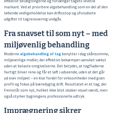
effektivt belægningerne og forlænger tagets levetid
markant. Ved at prioritere algebehandling som en del af den
løbende vedligeholdelse kan driftsstop og uforudsete
udgifter til tagrenovering undgås.
Fra snavset til som nyt – med
miljøvenlig behandling
Moderne
algebehandling af tag
benytter i dag skånsomme,
miljøvenlige midler, der effektivt bekæmper uønsket vækst
uden at belaste omgivelserne. Det betyder, at tagfladerne
hurtigt bliver rene og får et løft i udseende, uden at det går
ud over miljøet – en klar fordel for virksomheder med grøn
profil og fokus på bæredygtig drift. Resultatet er et tag, der
fremstår som nyt, hvilket ikke blot skaber visuel værdi, men
også styrker bygningens professionelle udtryk.
Imprægnering sikrer