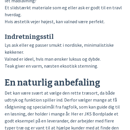
let madlavning?
Et slidstærkt materiale som eg eller ask er godt til en travl
hverdag.
Hvis æstetik vejer højest, kan valnød være perfekt.
Indretningsstil
Lys ask eller eg passer smukt i nordiske, minimalistiske
køkkener.
Valnød er ideel, hvis man ønsker luksus og dybde.
Teak giver en varm, næsten eksotisk stemning.
En naturlig anbefaling
Det kan være svært at vælge den rette træsort, da både
udtryk og funktion spiller ind. Derfor vælger mange at få
rådgivning og specialmål fra fagfolk, som kan guide dig til
en løsning, der holder i mange år. Her er JKS Bordplade et
godt eksempel på en leverandør, der arbejder med flere
typer træ og er vant til at hjælpe kunder med at finde den