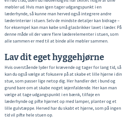
en rød tråd, uden du nødvendigvis har skiftet nogle af dine
møbler ud. Hvis man igen tager udgangspunkt i en
læderhynde, så kunne man herved også integrere andre
læderinteriør i stuen. Selv de mindste detaljer kan bidrage –
for eksempel kan man købe små glasbrikker lavet i læder. På
denne måde vil der være flere læderelementer i stuen, som
alle sammen er med til at binde alle møbler sammen.
Lav dit eget hyggehjørne
Hvis overstående lyder for krævende og tager for lang tid, så
kan du også vælge at fokusere på at skabe et lille hjørne i din
stue, som passer lige netop dig. Her handler det i bund og
grund bare om at skabe noget iøjenfaldende. Her kan man
vælge at tage udgangspunkt i en bænk, tilføje en
læderhynde og pifte hjørnet op med lamper, planter og et
lille gulvtæppe. Herved har du skabt et hjørne, som på ingen
tid vil pifte hele stuen op.