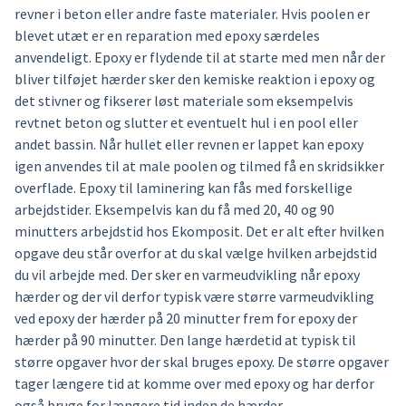
revner i beton eller andre faste materialer. Hvis poolen er
blevet utæt er en reparation med epoxy særdeles
anvendeligt. Epoxy er flydende til at starte med men når der
bliver tilføjet hærder sker den kemiske reaktion i epoxy og
det stivner og fikserer løst materiale som eksempelvis
revtnet beton og slutter et eventuelt hul i en pool eller
andet bassin. Når hullet eller revnen er lappet kan epoxy
igen anvendes til at male poolen og tilmed få en skridsikker
overflade. Epoxy til laminering kan fås med forskellige
arbejdstider. Eksempelvis kan du få med 20, 40 og 90
minutters arbejdstid hos Ekomposit. Det er alt efter hvilken
opgave deu står overfor at du skal vælge hvilken arbejdstid
du vil arbejde med. Der sker en varmeudvikling når epoxy
hærder og der vil derfor typisk være større varmeudvikling
ved epoxy der hærder på 20 minutter frem for epoxy der
hærder på 90 minutter. Den lange hærdetid at typisk til
større opgaver hvor der skal bruges epoxy. De større opgaver
tager længere tid at komme over med epoxy og har derfor
også bruge for længere tid inden de hærder