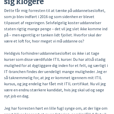
sig klogere
Dette får mig forresten til at tænke på uddannelsesloftet,
som jo blev indført i 2016 og som sidenhen er blevet
tilpasset af regeringen. Selvfølgelig koster uddannelser
staten rigtig mange penge – det vil jeg slet ikke komme ind
på – men egentlig er tanken lidt fjollet. Hvorfor skal der
være et loft for, hvor meget vi må uddanne os?
Heldigvis forhindrer uddannelsesloftet os ikke i at tage
kurser som disse værdifulde ITIL kurser. Du har altså stadig
mulighed for at dygtiggøre dig inden for et felt, og særligt i
IT-branchen findes der uendeligt mange muligheder. Jeg er
så taknemmelig for, at jeg er kommet igennem mit ITIL
kursus, og jeg endelig har fået mit ITIL certifikat. Nu vil jeg
være en endnu stærkere kandidat, hvis jeg skal ud og søge
nyt job en dag.
Jeg har forresten hørt en lille fugl synge om, at der lige om