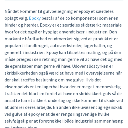
Når det kommer til gulvbelægning er epoxy et særdeles
oplagt valg.
Epoxy
består af de to komponenter som er en
binder og hærder. Epoxy er et særdeles slidstærkt materiale
hvorfor det også er hyppigt anvendt især i industrien. Den
markante hårdførhed er udmærket sig ved at produktet er
populært i landbruget, autoværksteder, lagerhaller, og
generelt i industrien. Epoxy kan tilsættes maling, og på den
måde præges i den retning man gerne vil at have det og med
de egenskaber man gerne vil have. Udover slidstyrken er
skridsikkerheden også værd at have med i overvejelserne når
der skal træffes beslutning om nye gulve. Hvis det
eksempelvis er i en lagerhal hvor der er meget menneskelig
trafik er det klart en fordel at have en skridsikkert gulv så de
ansatte har et sikkert underlag og ikke kommer til skade ved
at udfører deres arbejde. En anden ikke uvæsentlig egenskab
ved gulve af epoxy er at de er rengøringsvenlige hvilke
selvfølgelig er at foretrække i både industriel sammenhæng
og i private hjem.