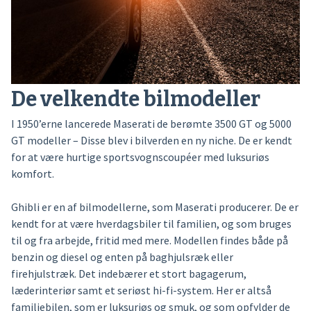
De velkendte bilmodeller
I 1950’erne lancerede Maserati de berømte 3500 GT og 5000
GT modeller – Disse blev i bilverden en ny niche. De er kendt
for at være hurtige sportsvognscoupéer med luksuriøs
komfort.
Ghibli er en af bilmodellerne, som Maserati producerer. De er
kendt for at være hverdagsbiler til familien, og som bruges
til og fra arbejde, fritid med mere. Modellen findes både på
benzin og diesel og enten på baghjulsræk eller
firehjulstræk. Det indebærer et stort bagagerum,
læderinteriør samt et seriøst hi-fi-system. Her er altså
familiebilen, som er luksuriøs og smuk, og som opfylder de