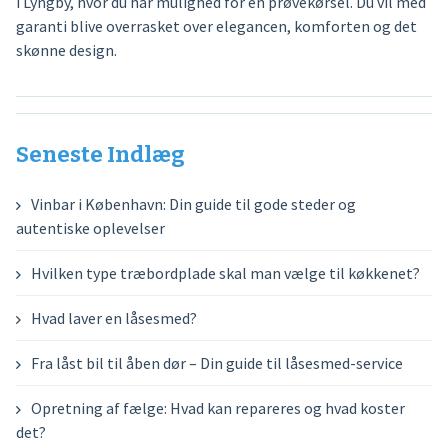
i Lyngby, hvor du har mulighed for en prøvekørsel. Du vil med
garanti blive overrasket over elegancen, komforten og det
skønne design.
Seneste Indlæg
Vinbar i København: Din guide til gode steder og
autentiske oplevelser
Hvilken type træbordplade skal man vælge til køkkenet?
Hvad laver en låsesmed?
Fra låst bil til åben dør – Din guide til låsesmed-service
Opretning af fælge: Hvad kan repareres og hvad koster
det?