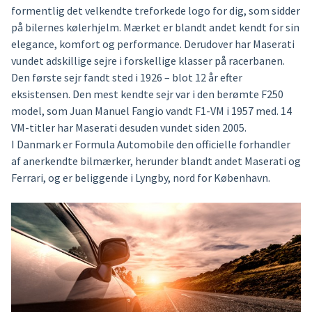
formentlig det velkendte treforkede logo for dig, som sidder
på bilernes kølerhjelm. Mærket er blandt andet kendt for sin
elegance, komfort og performance. Derudover har Maserati
vundet adskillige sejre i forskellige klasser på racerbanen.
Den første sejr fandt sted i 1926 – blot 12 år efter
eksistensen. Den mest kendte sejr var i den berømte F250
model, som Juan Manuel Fangio vandt F1-VM i 1957 med. 14
VM-titler har Maserati desuden vundet siden 2005.
I Danmark er Formula Automobile den officielle forhandler
af anerkendte bilmærker, herunder blandt andet Maserati og
Ferrari, og er beliggende i Lyngby, nord for København.