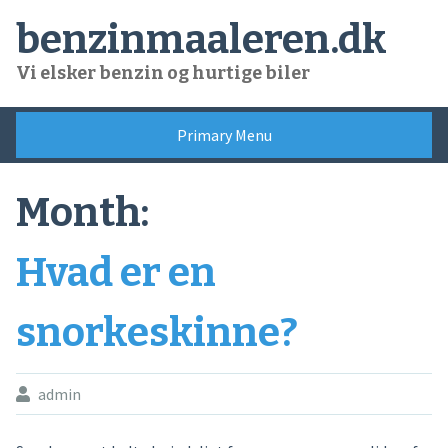
Skip
benzinmaaleren.dk
to
content
Vi elsker benzin og hurtige biler
Primary Menu
Month:
Hvad er en
snorkeskinne?
admin