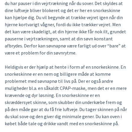
du har pauser i din vejrtrækning når du sover. Det skyldes at
dine luftveje bliver blokeret og det er her en snorkeskinne
kan hjælpe dig. Du vil begynde at trække vejret igen når din
hjerne kortvarigt vågner, fordi du ikke trækker vejret. Men
det kan være skadeligt, at din hjerne ikke får nok ilt, grundet
pauserne i vejrtrækningen, samt at din søvn konstant
afbrydes. Derfor kan søvnapnø være farligt ud over “bare” at
være et problem for din søvnrytme.
Heldigvis er der hjælp at hente i form af en snorkeskinne. En
snorkeskinne er en nem og billigere måde at komme
problemet med søvnapnø til livs på. Der er også andre
muligheder bl.a. en såkaldt CPAP-maske, men det er en mere
krævende og dyr løsning. En snorkeskinne er en
skræddersyet skinne, som skubber din underkæbe frem og
på den måde gør at du få frie luftveje. Du tager skinnen på når
du skal sove og den giver dig minimale gener. Du kan oven i
købet både tale og drikke vandt med en snorkeskinne på.