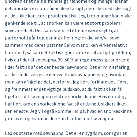
Snorken er et helt almindeligt fænomen og mange lider af
det. Snorken er som sådan ikke farligt, men dermed ikke sagt
at det ikke kan være problematisk. Jeg tror mange kan nikke
genkendende til, at snorken kan være et stort problem i
soveværelset. Det kan i værste tilfælde være skyld i, at
parforhold går i opløsning eller nogle ikke kan/vil sove
sammen med deres partner. Selvom snorken virker relativt
harmløst, så kan det faktisk godt være et alvorligt problem,
hvis du lider af søvnapnø. 30-50% af regelmæssige snorkere
lider faktisk af det der hedder søvnapnø. Det er min erfaring,
at det er de færreste der ved hvad søvnapnø er og hvordan
man kan afhjælpe det, derfor vil jeg kort forklare det. Først
og fremmest er det vigtige budskab, at du faktisk kan få
hjælp til dit søvnapnø med en snorkeskinne. Hvis du aldrig
har hørt om en snorkeskinne før, så er du helt sikkert ikke
den eneste. Jeg vil også komme ind på, hvad en snorkeskinne
præcis er og hvordan den kan hjælpe mod søvnapnø.
Lad os starte med søvnapnø. Det er en sygdom, som gør at