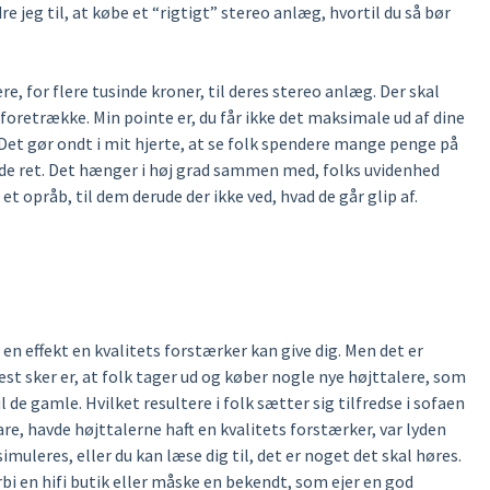
 jeg til, at købe et “rigtigt” stereo anlæg, hvortil du så bør
, for flere tusinde kroner, til deres stereo anlæg. Der skal
t foretrække. Min pointe er, du får ikke det maksimale ud af dine
. Det gør ondt i mit hjerte, at se folk spendere mange penge på
ulde ret. Det hænger i høj grad sammen med, folks uvidenhed
t opråb, til dem derude der ikke ved, hvad de går glip af.
en effekt en kvalitets forstærker kan give dig. Men det er
st sker er, at folk tager ud og køber nogle nye højttalere, som
 de gamle. Hvilket resultere i folk sætter sig tilfredse i sofaen
re, havde højttalerne haft en kvalitets forstærker, var lyden
muleres, eller du kan læse dig til, det er noget det skal høres.
orbi en hifi butik eller måske en bekendt, som ejer en god