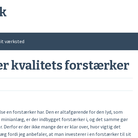
k
it værksted
er kvalitets forstærker
else en forstærker har. Den er altafgørende for den lyd, som
et minianlæg, er der indbygget forstærker i, og det samme gør
r. Derfor er der ikke mange der er klar over, hvor vigtig det
læg fordi jeg anbefaler, at man investerer i en forstærker til sit