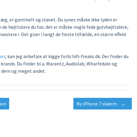
anlæg, er gammelt og støvet. Du synes måske ikke lyden er
de højttalere du har, det er måske nogle fede gulvhøjttalere,
vestere i. Det giver i langt de fleste tilfælde, en større effekt
ker
, kan jeg anbefale at kigge forbi hifi-freaks.dk. Der finder du
brands. Du finder bl.a. Marantz, Audiolab, Wharfedale og
os dem og meget andet.
avn
Ny iPhone 7 skærm
→