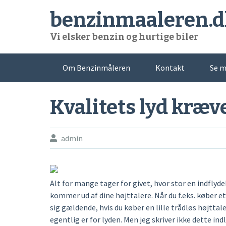
Skip
benzinmaaleren.d
to
content
Vi elsker benzin og hurtige biler
Om Benzinmåleren
Kontakt
Se m
Kvalitets lyd kræv
admin
Alt for mange tager for givet, hvor stor en indflyd
kommer ud af dine højttalere. Når du f.eks. køber 
sig gældende, hvis du køber en lille trådløs højttale
egentlig er for lyden. Men jeg skriver ikke dette ind