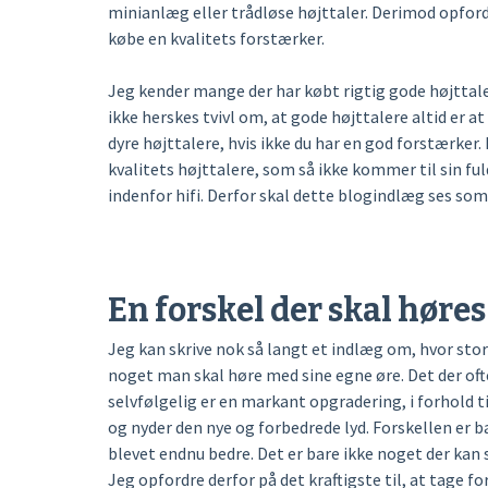
minianlæg eller trådløse højttaler. Derimod opfordre
købe en kvalitets forstærker.
Jeg kender mange der har købt rigtig gode højttalere
ikke herskes tvivl om, at gode højttalere altid er a
dyre højttalere, hvis ikke du har en god forstærker
kvalitets højttalere, som så ikke kommer til sin f
indenfor hifi. Derfor skal dette blogindlæg ses som e
En forskel der skal høres
Jeg kan skrive nok så langt et indlæg om, hvor stor 
noget man skal høre med sine egne øre. Det der ofte
selvfølgelig er en markant opgradering, i forhold til
og nyder den nye og forbedrede lyd. Forskellen er ba
blevet endnu bedre. Det er bare ikke noget der kan si
Jeg opfordre derfor på det kraftigste til, at tage f