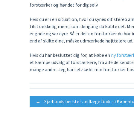
forstærker og hør det for dig selv.
Hvis du er i en situation, hvor du synes dit stereo 
tilstrækkelig mere, som dengang du købte det. Men 
er gode og var dyre. Så er det en forstærker du bør in
end af skifte dine, måske udmærkede højttalere ud.
Hvis du har besluttet dig for, at købe en
ny forstær
et kæmpe udvalg af forstærkere, fra alle de kendte 
mange andre. Jeg har selv købt min forstærker h
Post
←
Sjællands bedste tandlæge findes i Københ
navigation