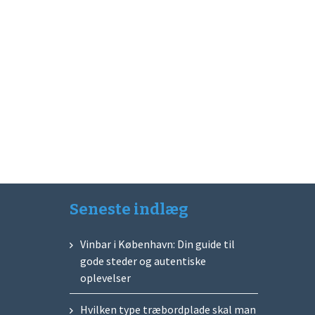
Seneste indlæg
Vinbar i København: Din guide til
gode steder og autentiske
oplevelser
Hvilken type træbordplade skal man